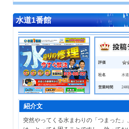
水道1番館
評価
社名
水道
営業時間
24
紹介文
突然やってくる水まわりの「つまった」