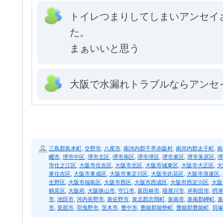
トイレつまりしてしまいアンセイ
た。
まぁいいと思う
大阪で水漏れトラブルならアンセ
三島郡島本町
,
交野市
,
八尾市
,
南河内郡千早赤阪村
,
南河内郡太子町
,
南
畷市
,
堺市中区
,
堺市北区
,
堺市南区
,
堺市堺区
,
堺市東区
,
堺市美原区
,
堺
市住之江区
,
大阪市住吉区
,
大阪市北区
,
大阪市城東区
,
大阪市大正区
,
大
東住吉区
,
大阪市東成区
,
大阪市東淀川区
,
大阪市此花区
,
大阪市浪速区
,
生野区
,
大阪市福島区
,
大阪市西区
,
大阪市西成区
,
大阪市西淀川区
,
大阪
鶴見区
,
大阪府
,
大阪狭山市
,
守口市
,
富田林市
,
寝屋川市
,
岸和田市
,
摂津
市
,
池田市
,
河内長野市
,
泉佐野市
,
泉北郡忠岡町
,
泉南市
,
泉南郡岬町
,
泉
市
,
箕面市
,
羽曳野市
,
茨木市
,
豊中市
,
豊能郡能勢町
,
豊能郡豊能町
,
貝塚