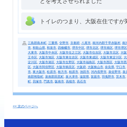
とを考えさせられました
トイレのつまり、大阪在住ですが
三島郡島本町
,
三重県
,
交野市
,
京都府
,
八尾市
,
南河内郡千早赤阪村
,
南
市
,
和歌山県
,
和泉市
,
四條畷市
,
堺市中区
,
堺市北区
,
堺市南区
,
堺市堺区
大東市
,
大阪市中央区
,
大阪市住之江区
,
大阪市住吉区
,
大阪市北区
,
大阪
王寺区
,
大阪市旭区
,
大阪市東住吉区
,
大阪市東成区
,
大阪市東淀川区
,
大
淀川区
,
大阪市港区
,
大阪市生野区
,
大阪市福島区
,
大阪市西区
,
大阪市西
区
,
大阪市阿倍野区
,
大阪市鶴見区
,
大阪府
,
大阪狭山市
,
奈良県
,
守口市
,
市
,
東大阪市
,
松原市
,
枚方市
,
柏原市
,
池田市
,
河内長野市
,
泉佐野市
,
泉
南郡熊取町
,
泉南郡田尻町
,
泉大津市
,
滋賀県
,
箕面市
,
羽曳野市
,
茨木市
,
町
,
貝塚市
,
門真市
,
阪南市
,
高槻市
,
高石市
<< 次のページへ