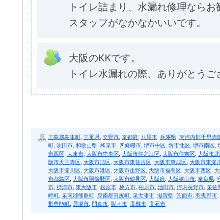
トイレ詰まり、水漏れ修理ならお
スタッフがなかなかいいです。
大阪のKKです。
トイレ水漏れの際、ありがとうご
三島郡島本町
,
三重県
,
交野市
,
京都府
,
八尾市
,
兵庫県
,
南河内郡千早赤
町
,
吹田市
,
和歌山県
,
和泉市
,
四條畷市
,
堺市中区
,
堺市北区
,
堺市南区
,
市西区
,
大東市
,
大阪市中央区
,
大阪市住之江区
,
大阪市住吉区
,
大阪市北
阪市天王寺区
,
大阪市旭区
,
大阪市東住吉区
,
大阪市東成区
,
大阪市東淀
大阪市淀川区
,
大阪市港区
,
大阪市生野区
,
大阪市福島区
,
大阪市西区
,
大
市都島区
,
大阪市阿倍野区
,
大阪市鶴見区
,
大阪府
,
大阪狭山市
,
奈良県
,
市
,
摂津市
,
東大阪市
,
松原市
,
枚方市
,
柏原市
,
池田市
,
河内長野市
,
泉佐
岬町
,
泉南郡熊取町
,
泉南郡田尻町
,
泉大津市
,
滋賀県
,
箕面市
,
羽曳野市
,
郡豊能町
,
貝塚市
,
門真市
,
阪南市
,
高槻市
,
高石市