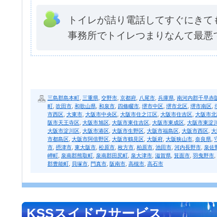
トイレが詰り電話してすぐにきて
事務所でトイレつまりなんて最悪
三島郡島本町
,
三重県
,
交野市
,
京都府
,
八尾市
,
兵庫県
,
南河内郡千早赤
町
,
吹田市
,
和歌山県
,
和泉市
,
四條畷市
,
堺市中区
,
堺市北区
,
堺市南区
,
市西区
,
大東市
,
大阪市中央区
,
大阪市住之江区
,
大阪市住吉区
,
大阪市北
阪市天王寺区
,
大阪市旭区
,
大阪市東住吉区
,
大阪市東成区
,
大阪市東淀
大阪市淀川区
,
大阪市港区
,
大阪市生野区
,
大阪市福島区
,
大阪市西区
,
大
市都島区
,
大阪市阿倍野区
,
大阪市鶴見区
,
大阪府
,
大阪狭山市
,
奈良県
,
市
,
摂津市
,
東大阪市
,
松原市
,
枚方市
,
柏原市
,
池田市
,
河内長野市
,
泉佐
岬町
,
泉南郡熊取町
,
泉南郡田尻町
,
泉大津市
,
滋賀県
,
箕面市
,
羽曳野市
,
郡豊能町
,
貝塚市
,
門真市
,
阪南市
,
高槻市
,
高石市
KSSスイドウサービス