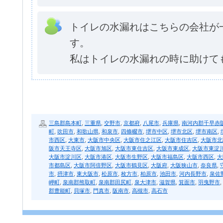
トイレの水漏れはこちらの会社が
す。
私はトイレの水漏れの時に助けて
三島郡島本町
,
三重県
,
交野市
,
京都府
,
八尾市
,
兵庫県
,
南河内郡千早赤
町
,
吹田市
,
和歌山県
,
和泉市
,
四條畷市
,
堺市中区
,
堺市北区
,
堺市南区
,
市西区
,
大東市
,
大阪市中央区
,
大阪市住之江区
,
大阪市住吉区
,
大阪市北
阪市天王寺区
,
大阪市旭区
,
大阪市東住吉区
,
大阪市東成区
,
大阪市東淀
大阪市淀川区
,
大阪市港区
,
大阪市生野区
,
大阪市福島区
,
大阪市西区
,
大
市都島区
,
大阪市阿倍野区
,
大阪市鶴見区
,
大阪府
,
大阪狭山市
,
奈良県
,
市
,
摂津市
,
東大阪市
,
松原市
,
枚方市
,
柏原市
,
池田市
,
河内長野市
,
泉佐
岬町
,
泉南郡熊取町
,
泉南郡田尻町
,
泉大津市
,
滋賀県
,
箕面市
,
羽曳野市
,
郡豊能町
,
貝塚市
,
門真市
,
阪南市
,
高槻市
,
高石市