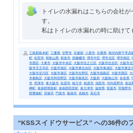
トイレの水漏れはこちらの会社が
す。
私はトイレの水漏れの時に助けて
三島郡島本町
,
三重県
,
交野市
,
京都府
,
八尾市
,
兵庫県
,
南河内郡千早赤
町
,
吹田市
,
和歌山県
,
和泉市
,
四條畷市
,
堺市中区
,
堺市北区
,
堺市南区
,
市西区
,
大東市
,
大阪市中央区
,
大阪市住之江区
,
大阪市住吉区
,
大阪市北
阪市天王寺区
,
大阪市旭区
,
大阪市東住吉区
,
大阪市東成区
,
大阪市東淀
大阪市淀川区
,
大阪市港区
,
大阪市生野区
,
大阪市福島区
,
大阪市西区
,
大
市都島区
,
大阪市阿倍野区
,
大阪市鶴見区
,
大阪府
,
大阪狭山市
,
奈良県
,
市
,
摂津市
,
東大阪市
,
松原市
,
枚方市
,
柏原市
,
池田市
,
河内長野市
,
泉佐
岬町
,
泉南郡熊取町
,
泉南郡田尻町
,
泉大津市
,
滋賀県
,
箕面市
,
羽曳野市
,
郡豊能町
,
貝塚市
,
門真市
,
阪南市
,
高槻市
,
高石市
“KSSスイドウサービス” への36件