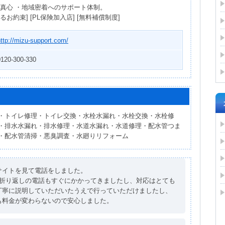
の真心 ・地域密着へのサポート体制。
約束] [PL保険加入店] [無料補償制度]
ttp://mizu-support.com/
0120-300-330
・トイレ修理・トイレ交換・水栓水漏れ・水栓交換・水栓修
・排水水漏れ・排水修理・水道水漏れ・水道修理・配水管つま
・配水管清掃・悪臭調査・水廻りリフォーム
サイトを見て電話をしました。
ず折り返しの電話もすぐにかかってきましたし、対応はとても
丁寧に説明していただいたうえで行っていただけましたし、
も料金が変わらないので安心しました。