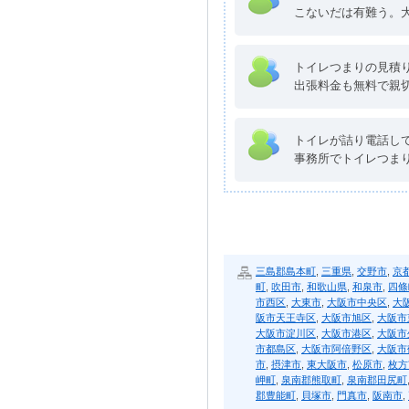
こないだは有難う。大
トイレつまりの見積
出張料金も無料で親
トイレが詰り電話し
事務所でトイレつま
三島郡島本町
,
三重県
,
交野市
,
京
町
,
吹田市
,
和歌山県
,
和泉市
,
四條
市西区
,
大東市
,
大阪市中央区
,
大
阪市天王寺区
,
大阪市旭区
,
大阪市
大阪市淀川区
,
大阪市港区
,
大阪市
市都島区
,
大阪市阿倍野区
,
大阪市
市
,
摂津市
,
東大阪市
,
松原市
,
枚方
岬町
,
泉南郡熊取町
,
泉南郡田尻町
郡豊能町
,
貝塚市
,
門真市
,
阪南市
,