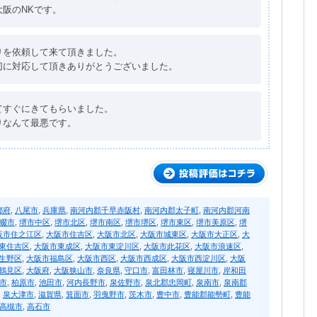
阪のNKです。
りを依頼して来て頂きました。
切に対応して頂きありがとうございました。
てすぐにきてもらいました。
りなんて最悪です。
都府
,
八尾市
,
兵庫県
,
南河内郡千早赤阪村
,
南河内郡太子町
,
南河内郡河南
畷市
,
堺市中区
,
堺市北区
,
堺市南区
,
堺市堺区
,
堺市東区
,
堺市美原区
,
堺
阪市住之江区
,
大阪市住吉区
,
大阪市北区
,
大阪市城東区
,
大阪市大正区
,
大
東住吉区
,
大阪市東成区
,
大阪市東淀川区
,
大阪市此花区
,
大阪市浪速区
,
生野区
,
大阪市福島区
,
大阪市西区
,
大阪市西成区
,
大阪市西淀川区
,
大阪
鶴見区
,
大阪府
,
大阪狭山市
,
奈良県
,
守口市
,
富田林市
,
寝屋川市
,
岸和田
市
,
柏原市
,
池田市
,
河内長野市
,
泉佐野市
,
泉北郡忠岡町
,
泉南市
,
泉南郡
,
泉大津市
,
滋賀県
,
箕面市
,
羽曳野市
,
茨木市
,
豊中市
,
豊能郡能勢町
,
豊能
高槻市
,
高石市