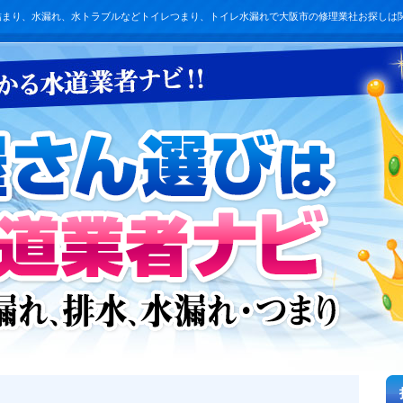
詰まり、水漏れ、水トラブルなどトイレつまり、トイレ水漏れで大阪市の修理業社お探しは